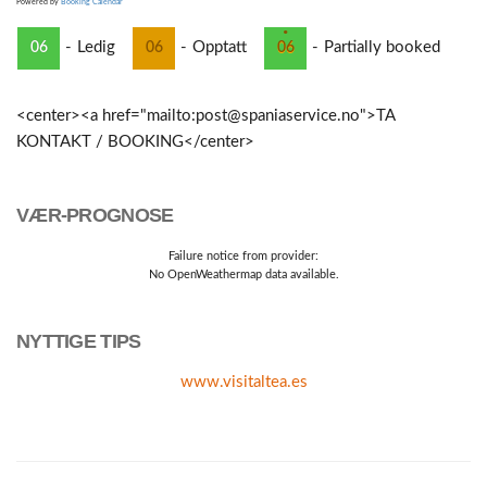
Powered by
Booking Calendar
·
-
Ledig
-
Opptatt
-
Partially booked
06
06
06
<center><a href="mailto:post@spaniaservice.no">TA
KONTAKT / BOOKING</center>
VÆR-PROGNOSE
Failure notice from provider:
No OpenWeathermap data available.
NYTTIGE TIPS
www.visitaltea.es