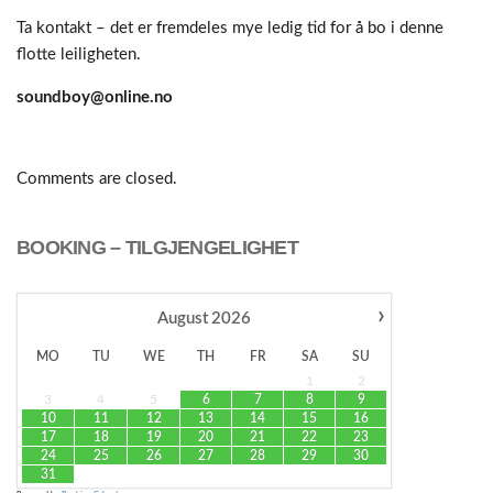
Ta kontakt – det er fremdeles mye ledig tid for å bo i denne
flotte leiligheten.
soundboy@online.no
Comments are closed.
BOOKING – TILGJENGELIGHET
›
August
2026
MO
TU
WE
TH
FR
SA
SU
1
2
3
4
5
6
7
8
9
10
11
12
13
14
15
16
17
18
19
20
21
22
23
24
25
26
27
28
29
30
31