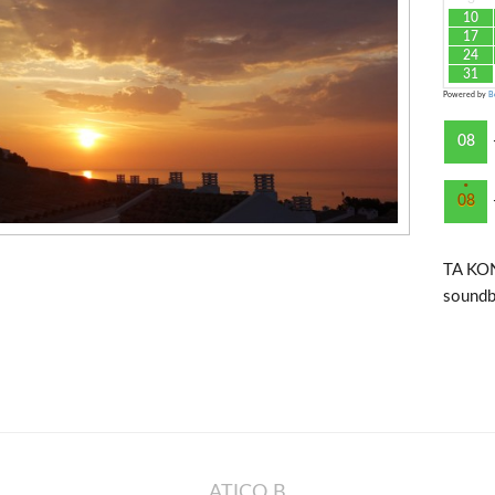
10
17
24
31
Powered by
B
08
·
08
TA KO
sound
ATICO B