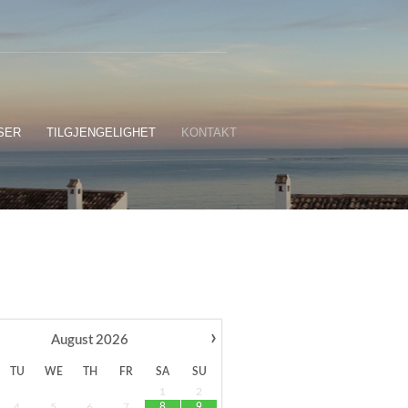
SER
TILGJENGELIGHET
KONTAKT
›
August
2026
TU
WE
TH
FR
SA
SU
1
2
4
5
6
7
8
9