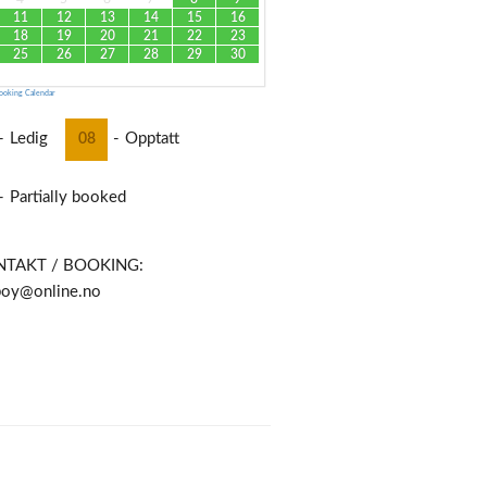
11
12
13
14
15
16
18
19
20
21
22
23
25
26
27
28
29
30
ooking Calendar
-
Ledig
-
Opptatt
08
-
Partially booked
NTAKT / BOOKING:
boy@online.no