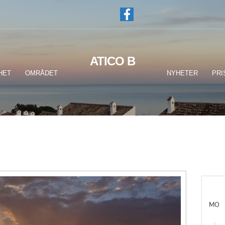
ATICO B
HET
OMRÅDET
NYHETER
PRI
MO
3