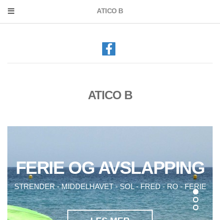
ATICO B
ATICO B
FERIE OG AVSLAPPING
STRENDER - MIDDELHAVET - SOL - FRED - RO - FERIE