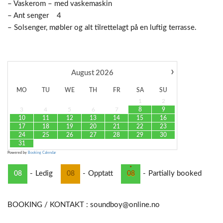
– Vaskerom – med vaskemaskin
– Ant senger 4
– Solsenger, møbler og alt tilrettelagt på en luftig terrasse.
›
August
2026
MO
TU
WE
TH
FR
SA
SU
1
2
3
4
5
6
7
8
9
10
11
12
13
14
15
16
17
18
19
20
21
22
23
24
25
26
27
28
29
30
31
Powered by
Booking Calendar
·
-
Ledig
-
Opptatt
-
Partially booked
08
08
08
BOOKING / KONTAKT : soundboy@online.no